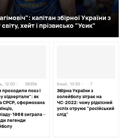
рагімовіч": капітан збірної України з
віту, хейт і прізвисько "Усик"
 ,
12:00
/
58359
9 май ,
10:50
/
7
 проходили повз і
Збірна України з
у відвертали": як
волейболу зіграє на
на СРСР, сформована
ЧС-2022: чому рідкісний
аїнців,
успіх отруює "російський
іаду-1968 виграла –
слід"
ади легенди
йболу