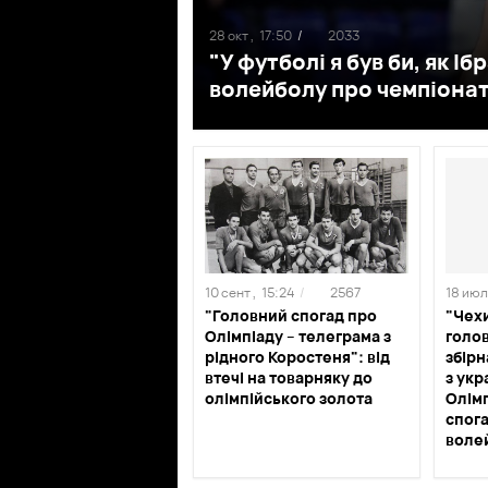
28 окт ,
17:50
/
2033
"У футболі я був би, як Іб
волейболу про чемпіонат с
10 сент ,
15:24
/
2567
18 июль
"Головний спогад про
"Чехи
Олімпіаду – телеграма з
голов
рідного Коростеня": від
збір
втечі на товарняку до
з укр
олімпійського золота
Олімп
спог
воле