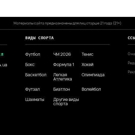
Материалы сайта предназначены для лиц старше 21 года (21+)
ВИДЫ СПОРТА
СС
Футбол
ЧМ 2026
Тенис
О н
ЕЛ
Ред
Бокс
Формула 1
Хокей
4.ua
Рек
Баскетбол
Легкая
Олимпиада
Атлетика
Футзал
Биатлон
Волейбол
Шахматы
Другие виды
спорта