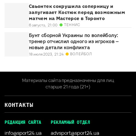
Свьонтек сокрушила соперницу и
запугивает Костюк перед возможным
матчем на Мастерсе в Торонто
ТЕННИС
6 августа,
21:00
Бунт сборной Украины по волейболу:
тренер отчислил одного из игроков –
новые детали конфликта
ВОЛЕЙБОЛ
18 июля 2023,
21:24
Материалы сайта предназначены для лиц
старше 21 года (21+)
КОНТАКТЫ
РЕДАКЦИЯ САЙТА
РЕКЛАМНЫЙ ОТДЕЛ
info@sport24.ua
advsport@sport24.ua