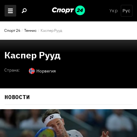
Укр
Рус
Спорт 24
Теннис
Каспер Рууд
Каспер Рууд
Страна:
Норвегия
НОВОСТИ