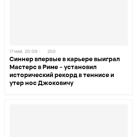
17 май,
20:09
250
/
Синнер впервые в карьере выиграл
Мастерс в Риме – установил
исторический рекорд в теннисе и
утер нос Джоковичу