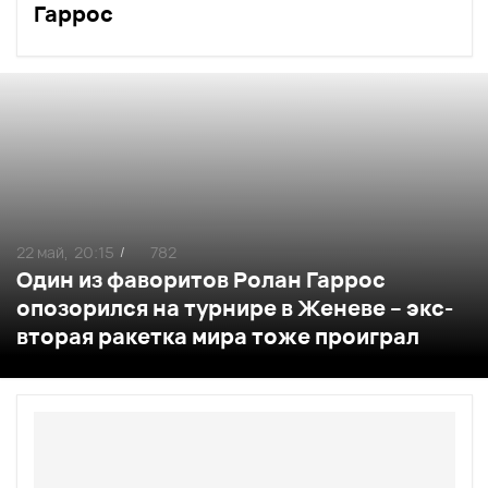
Гаррос
22 май,
20:15
782
/
Один из фаворитов Ролан Гаррос
опозорился на турнире в Женеве – экс-
вторая ракетка мира тоже проиграл