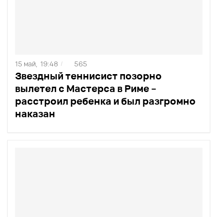
15 май,
19:48
565
/
Звездный теннисист позорно
вылетел с Мастерса в Риме –
расстроил ребенка и был разгромно
наказан