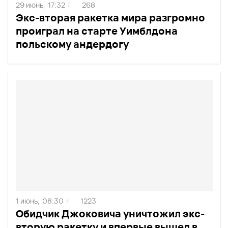
29 июнь,
17:32
268
/
Экс-вторая ракетка мира разгромно
проиграл на старте Уимблдона
польскому андердогу
1 июнь,
08:30
1223
/
Обидчик Джоковича уничтожил экс-
вторую ракетку и впервые вышел в