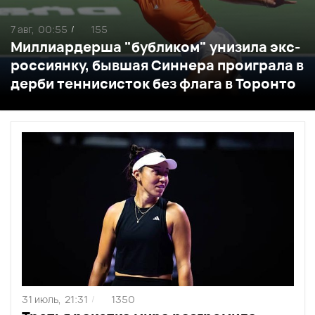
7 авг,
00:55
155
/
Миллиардерша "бубликом" унизила экс-
россиянку, бывшая Синнера проиграла в
дерби теннисисток без флага в Торонто
31 июль,
21:31
1350
/