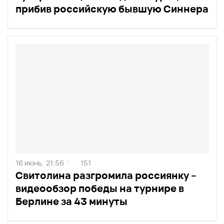
прибив российскую бывшую Синнера
16 июнь,
21:56
151
/
Свитолина разгромила россиянку –
видеообзор победы на турнире в
Берлине за 43 минуты