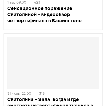
1 авг,
09:30
423
/
Сенсационное поражение
Свитолиной – видеообзор
четвертьфинала в Вашингтоне
31 июль,
22:00
318
/
Свитолина – Эала: когда и где
смотреть четвертьфинал турнира в