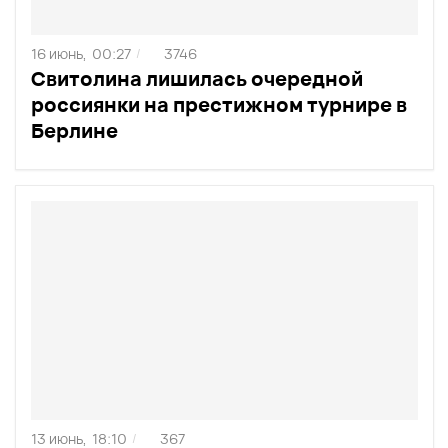
16 июнь,
00:27
3746
/
Свитолина лишилась очередной
россиянки на престижном турнире в
Берлине
13 июнь,
18:10
367
/