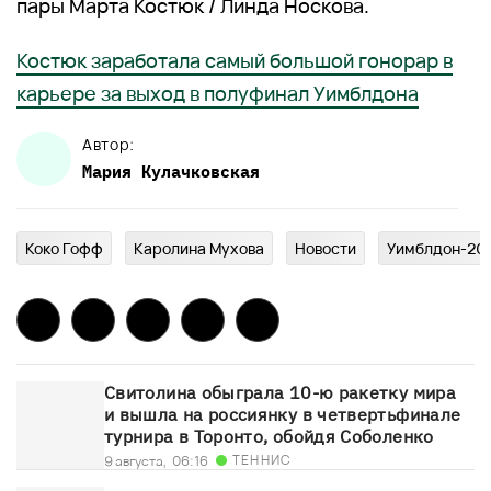
пары Марта Костюк / Линда Носкова.
Костюк заработала самый большой гонорар в
карьере за выход в полуфинал Уимблдона
Автор:
Мария
Кулачковская
Коко Гофф
Каролина Мухова
Новости
Уимблдон-20
Свитолина обыграла 10-ю ракетку мира
и вышла на россиянку в четвертьфинале
турнира в Торонто, обойдя Соболенко
ТЕННИС
9 августа,
06:16