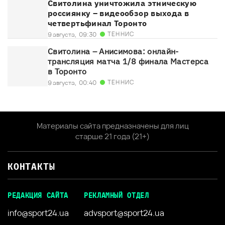
Свитолина уничтожила этническую
россиянку – видеообзор выхода в
четвертьфинал Торонто
ТЕННИС
9 августа,
09:30
Свитолина – Анисимова: онлайн-
трансляция матча 1/8 финала Мастерса
в Торонто
ТЕННИС
9 августа,
00:40
Материалы сайта предназначены для лиц
старше 21 года (21+)
КОНТАКТЫ
РЕДАКЦИЯ САЙТА
РЕКЛАМНЫЙ ОТДЕЛ
info@sport24.ua
advsport@sport24.ua