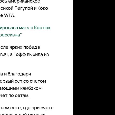
ось американское
сикой Пегулой и Коко
ге WTA.
ировала матч с Костюк
рессивна"
сле ярких побед в
ич, а Гофф выбила из
а и благодаря
ервый сет со счетом
а мощным камбэком,
чет по сетам.
ьем сете, где при счете
 в решающий момент