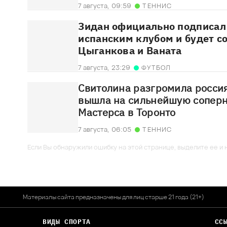
7 августа,
09:59
ТЕННИС
Зидан официально подписал 
испанским клубом и будет с
Цыганкова и Ваната
7 августа,
23:29
ФУТБОЛ
Свитолина разгромила россия
вышла на сильнейшую соперн
Мастерса в Торонто
7 августа,
06:05
ТЕННИС
Если Вы обнаружили ошибку на этой странице, выделите ее и н
Материалы сайта предназначены для лиц старше 21 года (21+)
ВИДЫ СПОРТА
СС