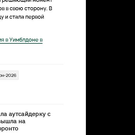
в в свою сторону. В
у и стала первой
ия в Уимблдоне в
он-2026
ла аутсайдерку с
вышла на
оронто