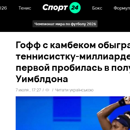
026
Тенис
Бокс
Формул
Чемпионат мира по футболу 2026
Гофф с камбеком обыгр
теннисистку-миллиард
первой пробилась в по
Уимблдона
7 июля , 17:27
/
/
Читати українською