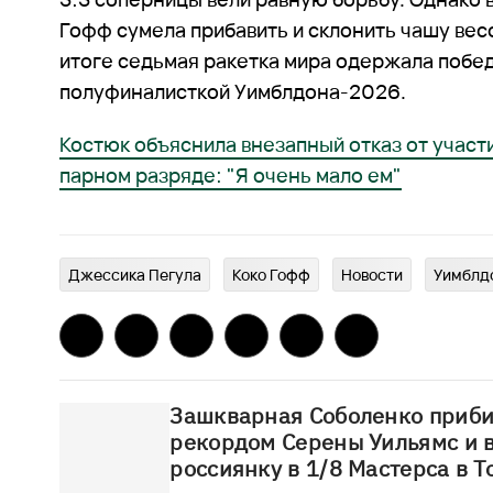
Гофф сумела прибавить и склонить чашу весо
итоге седьмая ракетка мира одержала побед
полуфиналисткой Уимблдона-2026.
Костюк объяснила внезапный отказ от участ
парном разряде: "Я очень мало ем"
Джессика Пегула
Коко Гофф
Новости
Уимблд
Зашкварная Соболенко приби
рекордом Серены Уильямс и 
россиянку в 1/8 Мастерса в Т