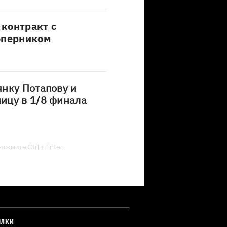
контракт с
оперником
нку Потапову и
ицу в 1/8 финала
ажмите Ctrl + Enter
ЫЛКИ