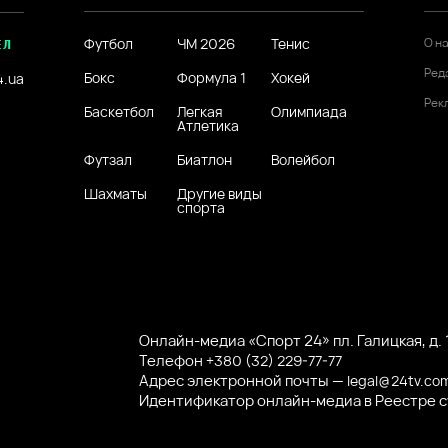
Футбол
ЧМ 2026
Тенис
О н
ЕЛ
Ред
Бокс
Формула 1
Хокей
4.ua
Рек
Баскетбол
Легкая
Олимпиада
Атлетика
Футзал
Биатлон
Волейбол
Шахматы
Другие виды
спорта
Онлайн-медиа «Спорт 24» пл. Галицкая, д. 1
Телефон
+380 (32) 229-77-77
Адрес электронной почты —
legal@24tv.co
Идентификатор онлайн-медиа в Реестре 