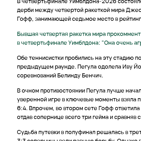
В четвертьфинале Уимблдона-2026 состоял
дерби между четвертой ракеткой мира Джес
Гофф, занимающей седьмое место в рейтин
Бывшая четвертая ракетка мира прокоммент
в четвертьфинале Уимблдона: "Она очень аг
Обе теннисистки пробились на эту стадию по
предыдущем раунде. Пегула одолела Иву Йов
соревнований Белинду Бенчич.
В очном противостоянии Пегула лучше начал
уверенной игре в ключевые моменты взяла п
6:4. Впрочем, во втором сете Гофф ответил
отдав сопернице всего три гейма и сравняв с
Судьба путевки в полуфинал решалась в трет
3:3 соперницы вели равную борьбу. Однако