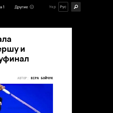
а 1
Другие
Укр
Рус
ала
ершу и
луфинал
ВІРА
БОЙЧУК
АВТОР: