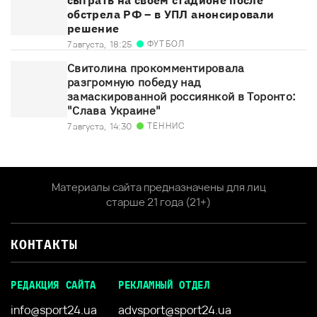
обстрела РФ – в УПЛ анонсировали
решение
ФУТБОЛ
7 августа,
18:25
Свитолина прокомментировала
разгромную победу над
замаскированной россиянкой в Торонто:
"Слава Украине"
ТЕННИС
7 августа,
14:30
Материалы сайта предназначены для лиц
старше 21 года (21+)
КОНТАКТЫ
РЕДАКЦИЯ САЙТА
РЕКЛАМНЫЙ ОТДЕЛ
info@sport24.ua
advsport@sport24.ua