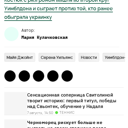
Уимблдона и сыграет против той, кто ранее
обыграла украинку
Автор:
Мария
Кулачковская
Майя Джойнт
Серена Уильямс
Новости
Уимблдон-
Сенсационная соперница Свитолиной
творит историю: первый титул, победы
над Свьонтек, обучение у Надаля
ТЕННИС
7 августа,
14:50
Черноморец рискует больше не
сыграть на своем стадионе после