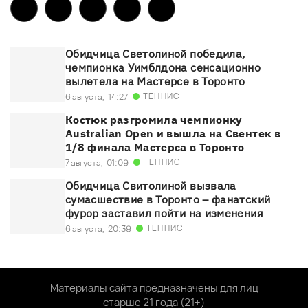
Обидчица Светолиной победила,
чемпионка Уимблдона сенсационно
вылетела на Мастерсе в Торонто
ТЕННИС
6 августа,
14:27
Костюк разгромила чемпионку
Australian Open и вышла на Свентек в
1/8 финала Мастерса в Торонто
ТЕННИС
7 августа,
01:09
Обидчица Свитолиной вызвала
сумасшествие в Торонто – фанатский
фурор заставил пойти на изменения
ТЕННИС
6 августа,
20:39
Материалы сайта предназначены для лиц
старше 21 года (21+)