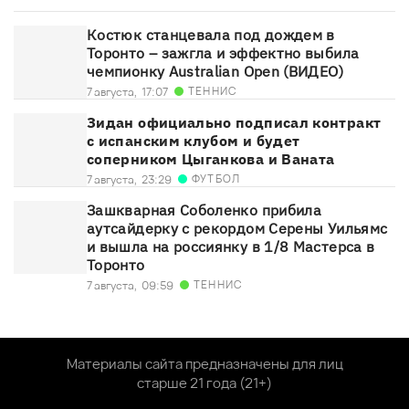
Костюк станцевала под дождем в
Торонто – зажгла и эффектно выбила
чемпионку Australian Open (ВИДЕО)
ТЕННИС
7 августа,
17:07
Зидан официально подписал контракт
с испанским клубом и будет
соперником Цыганкова и Ваната
ФУТБОЛ
7 августа,
23:29
Зашкварная Соболенко прибила
аутсайдерку с рекордом Серены Уильямс
и вышла на россиянку в 1/8 Мастерса в
Торонто
ТЕННИС
7 августа,
09:59
Материалы сайта предназначены для лиц
старше 21 года (21+)