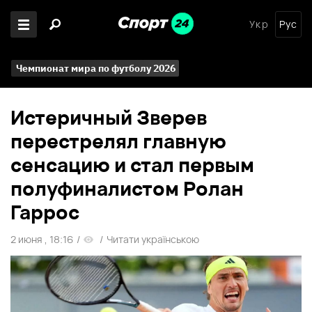
Укр
Рус
Чемпионат мира по футболу 2026
Истеричный Зверев
перестрелял главную
сенсацию и стал первым
полуфиналистом Ролан
Гаррос
2 июня , 18:16
/
/
Читати українською