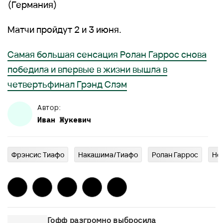
(Германия)
Матчи пройдут 2 и 3 июня.
Самая большая сенсация Ролан Гаррос снова
победила и впервые в жизни вышла в
четвертьфинал Грэнд Слэм
Автор:
Иван
Жукевич
Фрэнсис Тиафо
Накашима/Тиафо
Ролан Гаррос
Но
Гофф разгромно выбросила