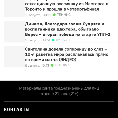
сенсационную россиянку из Мастерса в
Торонто и прошла в четвертьфинал
ТЕННИС
10 августа,
00:12
Динамо, благодаря голам Супряги и
воспитанника Шахтера, обыграло
Верес – вторая победа на старте УПЛ-2
ФУТБОЛ
10 августа,
13:51
Свитолина довела соперницу до слез –
10-я ракетка мира расплакалась прямо
во время матча (ВИДЕО)
ТЕННИС
9 августа,
19:13
Материалы сайта предназначены для лиц
старше 21 года (21+)
КОНТАКТЫ