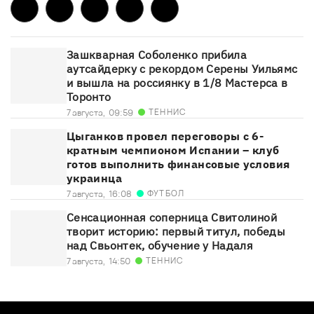
Зашкварная Соболенко прибила
аутсайдерку с рекордом Серены Уильямс
и вышла на россиянку в 1/8 Мастерса в
Торонто
ТЕННИС
7 августа,
09:59
Цыганков провел переговоры с 6-
кратным чемпионом Испании – клуб
готов выполнить финансовые условия
украинца
ФУТБОЛ
7 августа,
16:08
Сенсационная соперница Свитолиной
творит историю: первый титул, победы
над Свьонтек, обучение у Надаля
ТЕННИС
7 августа,
14:50