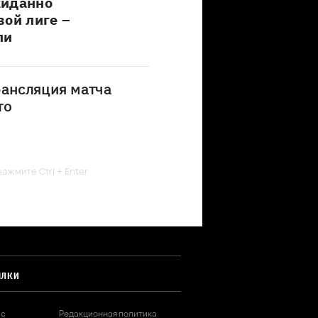
жиданно
вой лиге –
ли
рансляция матча
то
ажмите Ctrl + Enter
ЫЛКИ
ас
Редакционная политика