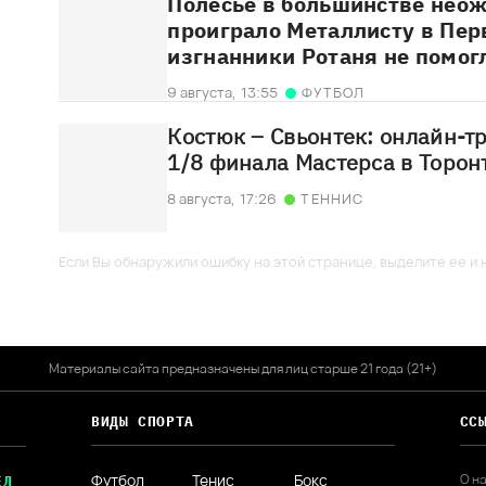
Полесье в большинстве нео
проиграло Металлисту в Пер
изгнанники Ротаня не помог
9 августа,
13:55
ФУТБОЛ
Костюк – Свьонтек: онлайн-т
1/8 финала Мастерса в Торон
8 августа,
17:26
ТЕННИС
Если Вы обнаружили ошибку на этой странице, выделите ее и н
Материалы сайта предназначены для лиц старше 21 года (21+)
ВИДЫ СПОРТА
СС
Футбол
Тенис
Бокс
О н
ЕЛ