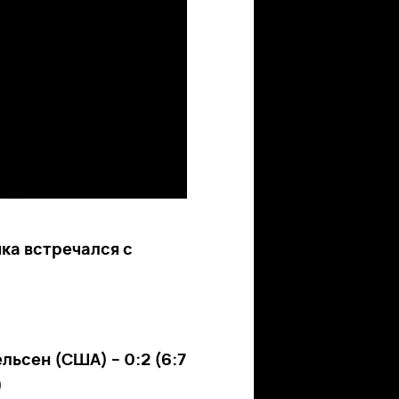
нка встречался с
льсен (США) – 0:2 (6:7
)