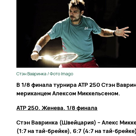
Стэн Вавринка / Фото Imago
В 1/8 финала турнира ATP 250 Стэн Ваври
мериканцем Алексом Миккельсеном.
ATP 250. Женева. 1/8 финала
Стэн Вавринка (Швейцария) – Алекс Микке
(1:7 на тай-брейке), 6:7 (4:7 на тай-брейке