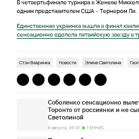
В четвертьфинале турнира в Женеве Миккел
одним представителем США – Тернером Ли.
Единственная украинка вышла в финал квали
сенсационно одолела латвийскую звезду в 
Стэн Вавринка
Новости
Элина Свитолина
Гаэ
Соболенко сенсационно вылет
Торонто от россиянки и не сы
Светолиной
9 августа,
05:01
ТЕННИС