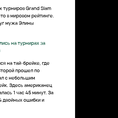
х турниров Grand Slam
то в мировом рейтинге.
друг мужа Элины
лись на турнирах за
с
ся на тай-брейке, где
 Второй прошел по
ал с небольшим
рейк. Здесь американец
лась 1 час 45 минут. За
4 двойных ошибки и