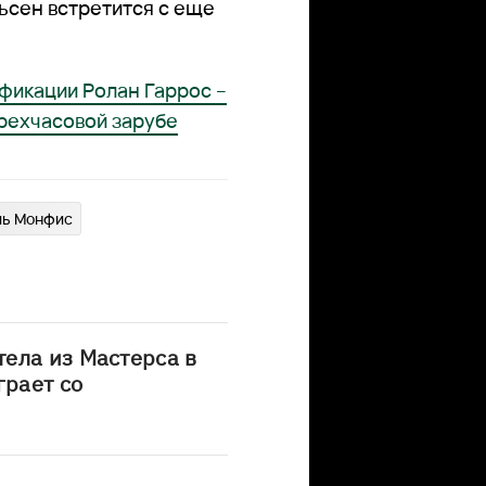
ьсен встретится с еще
фикации Ролан Гаррос –
трехчасовой зарубе
ль Монфис
ела из Мастерса в
грает со