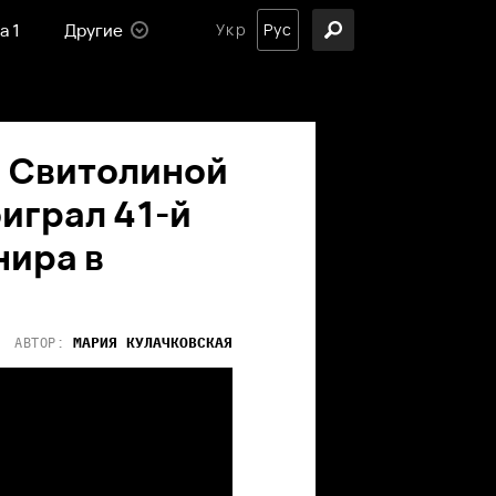
а 1
Другие
Укр
Рус
а Свитолиной
оиграл 41-й
нира в
МАРИЯ
КУЛАЧКОВСКАЯ
АВТОР: