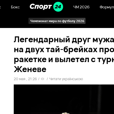
с
Бокс
ЧМ 2026
Формул
Чемпионат мира по футболу 2026
Легендарный друг муж
на двух тай-брейках пр
ракетке и вылетел с тур
Женеве
20 мая , 21:26
/
/
Читати українською