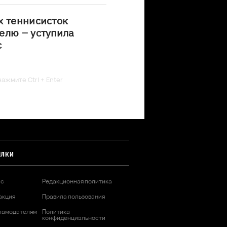
х теннисисток
елю – уступила
с
ажмите Ctrl + Enter
ЫЛКИ
ас
Редакционная политика
акция
Правила пользования
ламодателям
Политика
конфиденциальности