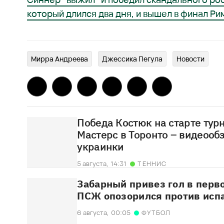
который длился два дня, и вышел в финал Ри
Мирра Андреева
Джессика Пегула
Новости
Победа Костюк на старте тур
Мастерс в Торонто – видеооб
украинки
5 августа,
14:31
ТЕННИС
Забарный привез гол в перв
ПСЖ опозорился против испа
6 августа,
00:05
ФУТБОЛ