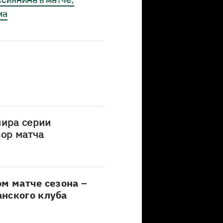
ма
нира серии
зор матча
ом матче сезона –
нского клуба