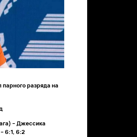
 парного разряда на
д
ага) – Джессика
 6:1, 6:2