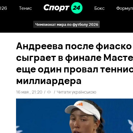
026
Тенис
Бокс
Формул
Чемпионат мира по футболу 2026
Андреева после фиаско
сыграет в финале Масте
еще один провал тенни
миллиардера
16 мая , 21:20
/
/
Читати українською