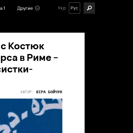
а 1
Другие
Укр
Рус
 с Костюк
рса в Риме –
систки-
ВІРА
БОЙЧУК
АВТОР: