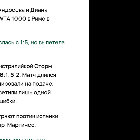
Андреева и Диана
WTA 1000 в Риме в
лась с 1:5, но вылетела
австралийкой Сторм
:1, 6:2. Матч длился
ировали на подаче,
тветили лишь одной
шибки.
рают против испанки
ар-Мартинес.
сиянина в матче,