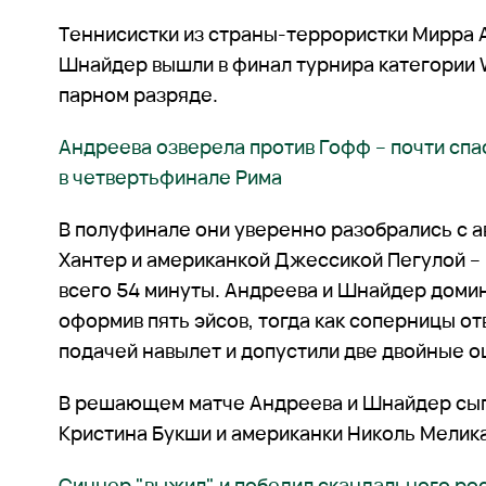
Теннисистки из страны-террористки Мирра 
Шнайдер вышли в финал турнира категории 
парном разряде.
Андреева озверела против Гофф – почти спас
в четвертьфинале Рима
В полуфинале они уверенно разобрались с 
Хантер и американкой Джессикой Пегулой – 6
всего 54 минуты. Андреева и Шнайдер домин
оформив пять эйсов, тогда как соперницы о
подачей навылет и допустили две двойные о
В решающем матче Андреева и Шнайдер сыг
Кристина Букши и американки Николь Мелик
Синнер "выжил" и победил скандального рос