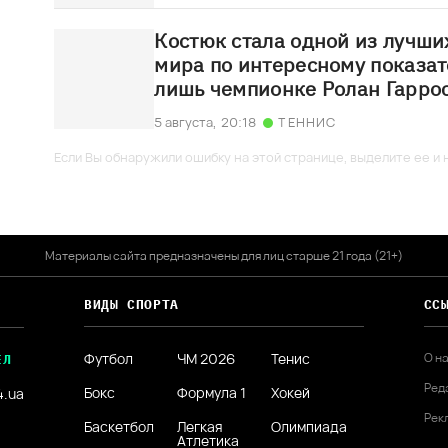
Костюк стала одной из лучши
мира по интересному показат
лишь чемпионке Ролан Гарро
5 августа,
20:18
ТЕННИС
Если Вы обнаружили ошибку на этой странице, выделите ее и н
Материалы сайта предназначены для лиц старше 21 года (21+)
ВИДЫ СПОРТА
СС
Футбол
ЧМ 2026
Тенис
О н
ЕЛ
Ред
Бокс
Формула 1
Хокей
4.ua
Рек
Баскетбол
Легкая
Олимпиада
Атлетика