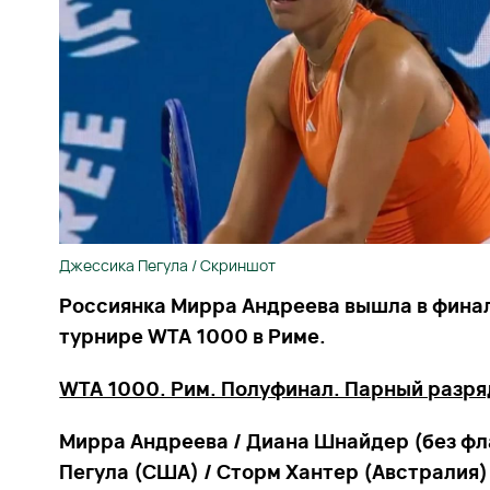
Джессика Пегула / Скриншот
Россиянка Мирра Андреева вышла в финал
турнире WTA 1000 в Риме.
WTA 1000. Рим. Полуфинал. Парный разря
Мирра
Андреева / Диана Шнайдер (без фл
Пегула (США) / Сторм Хантер (Австралия) –