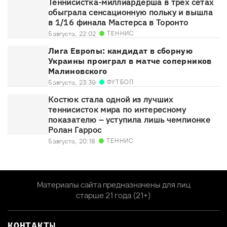
Теннисистка-миллиардерша в трех сетах
обыграла сенсационную польку и вышла
в 1/16 финала Мастерса в Торонто
ТЕННИС
5 августа,
22:02
Лига Европы: кандидат в сборную
Украины проиграл в матче соперников
Малиновского
ФУТБОЛ
5 августа,
23:39
Костюк стала одной из лучших
теннисисток мира по интересному
показателю – уступила лишь чемпионке
Ролан Гаррос
ТЕННИС
5 августа,
20:18
Материалы сайта предназначены для лиц
старше 21 года (21+)
КОНТАКТЫ