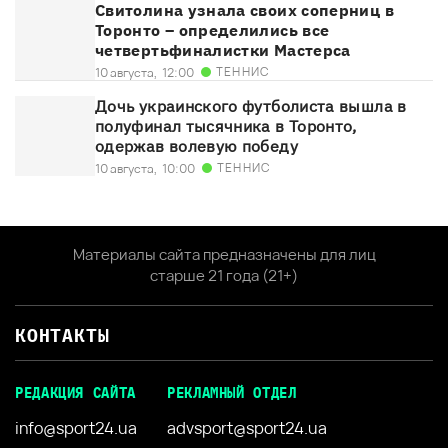
Свитолина узнала своих соперниц в
Торонто – определились все
четвертьфиналистки Мастерса
ТЕННИС
10 августа,
12:00
Дочь украинского футболиста вышла в
полуфинал тысячника в Торонто,
одержав волевую победу
ТЕННИС
10 августа,
10:00
Материалы сайта предназначены для лиц
старше 21 года (21+)
КОНТАКТЫ
РЕДАКЦИЯ САЙТА
РЕКЛАМНЫЙ ОТДЕЛ
info@sport24.ua
advsport@sport24.ua