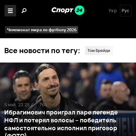
Укр
Рус
Чемпионат мира по футболу 2026
Все новости по тегу:
Том Брейди
5 май,
23:25
764
/
Ибрагимович проиграл паре легенде
НФЛ и потерял волосы – победитель
самостоятельно исполнил приговор
(ФОТО)