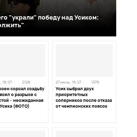
его "украли" победу над Усиком:
олжить"
,
18:07
/
2128
27 июнь,
16:27
/
1376
овен сорвал свадьбу
Усик выбрал двух
явил о разрыве с
приоритетных
стой – неожиданная
соперников после отказа
 Усика (ФОТО)
от чемпионских поясов