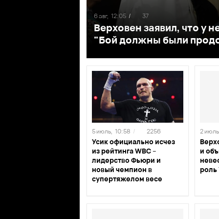
6 авг,
12:05
/
37
Верховен заявил, что у н
"Бой должны были прод
5 июль,
10:58
/
2256
2 июль
Усик официально исчез
Верх
из рейтинга WBC –
и объ
лидерство Фьюри и
неве
новый чемпион в
роль
супертяжелом весе