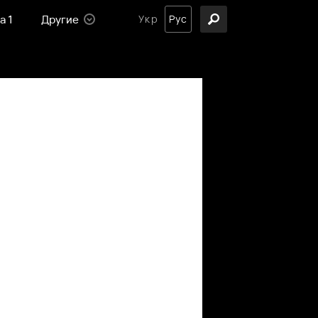
а 1
Другие
Укр
Рус