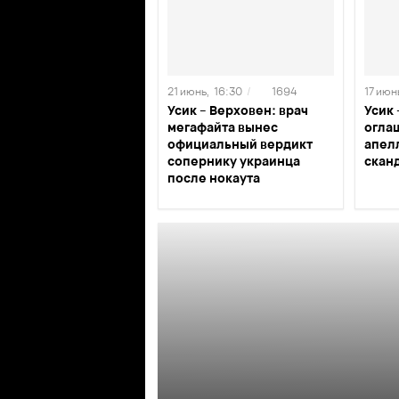
21 июнь,
16:30
/
1694
17 июн
Усик – Верховен: врач
Усик 
мегафайта вынес
огла
официальный вердикт
апел
сопернику украинца
скан
после нокаута