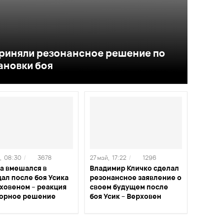
 приняли резонансное решение по
ановки боя
,
08:30
/
3678
27 май,
17:22
/
1296
а вмешался в
Владимир Кличко сделал
ал после боя Усика
резонансное заявление о
рховеном – реакция
своем будущем после
порное решение
боя Усик – Верховен