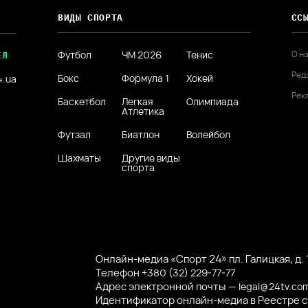
ВИДЫ СПОРТА
СС
Футбол
ЧМ 2026
Тенис
О н
ЕЛ
Ред
Бокс
Формула 1
Хокей
4.ua
Рек
Баскетбол
Легкая
Олимпиада
Атлетика
Футзал
Биатлон
Волейбол
Шахматы
Другие виды
спорта
Онлайн-медиа «Спорт 24» пл. Галицкая, д. 1
Телефон
+380 (32) 229-77-77
Адрес электронной почты —
legal@24tv.co
Идентификатор онлайн-медиа в Реестре 