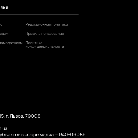
ЫЛКИ
ас
Редакционная политика
акция
Правила пользования
ламодателям
Политика
конфиденциальности
5, г. Львов, 79008
m.ua
субъектов в сфере медиа — R40-06056