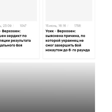
ь,
23:09
/
1047
15 июнь,
16:16
/
1756
– Верховен:
Усик – Верховен:
шен вердикт по
выяснена причина, по
ляции результата
которой украинец не
дального боя
смог завершить бой
нокаутом до 6-го раунда