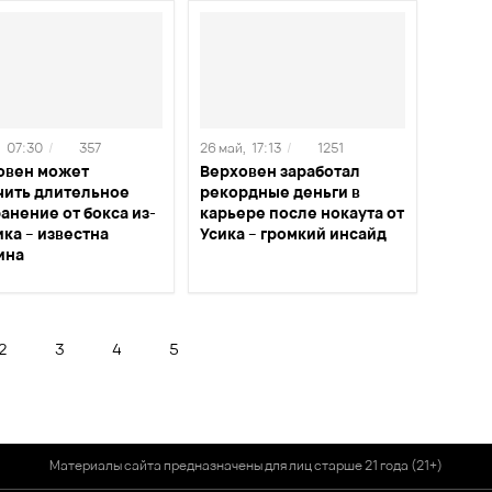
,
07:30
/
357
26 май,
17:13
/
1251
овен может
Верховен заработал
чить длительное
рекордные деньги в
анение от бокса из-
карьере после нокаута от
ика – известна
Усика – громкий инсайд
ина
2
3
4
5
Материалы сайта предназначены для лиц старше 21 года (21+)