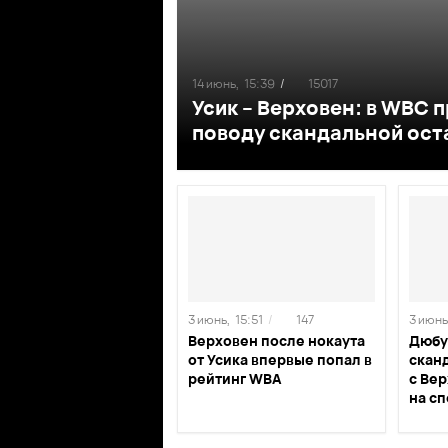
14 июнь,
15:39
/
15017
Усик – Верховен: в WBC
поводу скандальной ост
3 июнь,
15:51
/
147
3 июнь
Верховен после нокаута
Дюбу
от Усика впервые попал в
сканд
рейтинг WBA
с Ве
на с