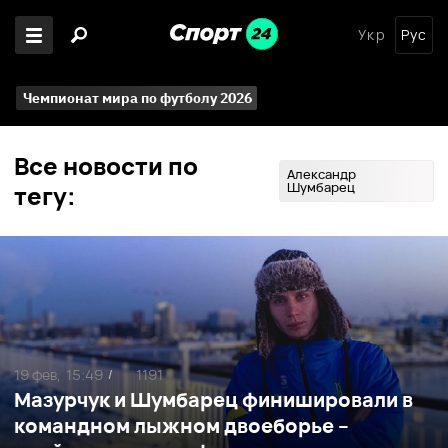
Укр
Рус
Чемпионат мира по футболу 2026
Все новости по
Александр
Шумбарец
тегу:
19 фев,
15:49
1191
/
Мазурчук и Шумбарец финишировали в
командном лыжном двоеборье –