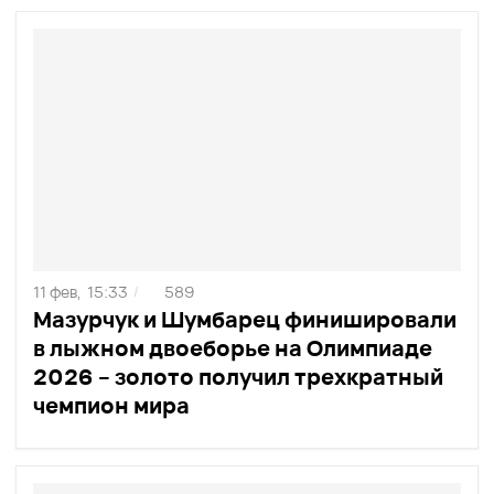
11 фев,
15:33
589
/
Мазурчук и Шумбарец финишировали
в лыжном двоеборье на Олимпиаде
2026 – золото получил трехкратный
чемпион мира