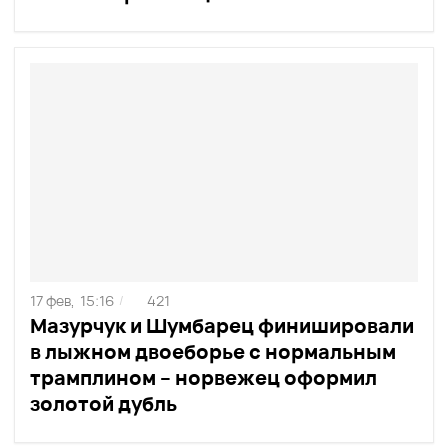
17 фев,
15:16
421
/
Мазурчук и Шумбарец финишировали
в лыжном двоеборье с нормальным
трамплином – норвежец оформил
золотой дубль