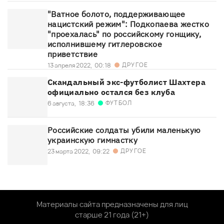
"Ватное болото, поддерживающее
нацистский режим": Подкопаева жестко
"проехалась" по российскому гонщику,
исполнившему гитлеровское
приветствие
ДРУГОЕ
13 апреля 2022,
00:18
Скандальный экс-футболист Шахтера
официально остался без клуба
ФУТБОЛ
6 августа,
18:36
Российские солдаты убили маленькую
украинскую гимнастку
ДРУГОЕ
23 марта 2022,
09:22
Материалы сайта предназначены для лиц
старше 21 года (21+)