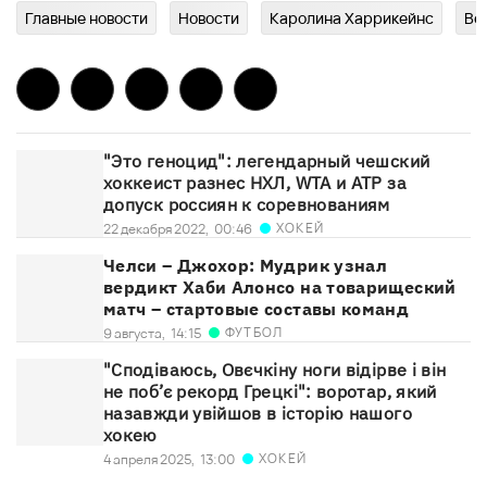
Главныe новости
Новости
Каролина Харрикейнс
Ве
"Это геноцид": легендарный чешский
хоккеист разнес НХЛ, WTA и ATP за
допуск россиян к соревнованиям
ХОКЕЙ
22 декабря 2022,
00:46
Челси – Джохор: Мудрик узнал
вердикт Хаби Алонсо на товарищеский
матч – стартовые составы команд
ФУТБОЛ
9 августа,
14:15
"Сподіваюсь, Овєчкіну ноги відірве і він
не поб’є рекорд Грецкі": воротар, який
назавжди увійшов в історію нашого
хокею
ХОКЕЙ
4 апреля 2025,
13:00