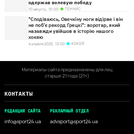
одержав волевую победу
ТЕННИС
10 августа,
10:00
"Сподіваюсь, Овєчкіну ноги відірве і він
не поб’є рекорд Грецкі": воротар, який
назавжди увійшов в історію нашого
хокею
ХОКЕЙ
4 апреля 2025,
13:00
Материалы сайта предназначены для лиц
старше 21 года (21+)
КОНТАКТЫ
РЕДАКЦИЯ САЙТА
РЕКЛАМНЫЙ ОТДЕЛ
info@sport24.ua
advsport@sport24.ua