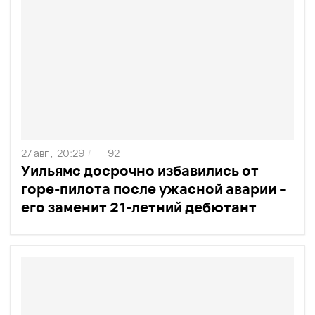
27 авг ,
20:29
92
/
Уильямс досрочно избавились от
горе-пилота после ужасной аварии –
его заменит 21-летний дебютант