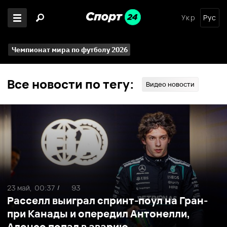
Укр
Рус
Чемпионат мира по футболу 2026
Все новости по тегу:
Видео новости
23 май,
00:37
93
/
Расселл выиграл спринт-поул на Гран-
при Канады и опередил Антонелли,
Алонсо попал в аварию