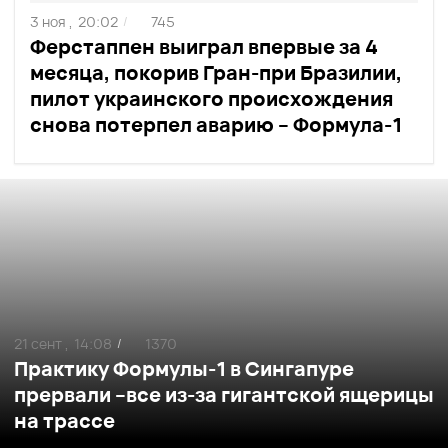
3 ноя ,
20:02
745
/
Ферстаппен выиграл впервые за 4
месяца, покорив Гран-при Бразилии,
пилот украинского происхождения
снова потерпел аварию – Формула-1
21 сент ,
14:08
1370
/
Практику Формулы-1 в Сингапуре
прервали –все из-за гигантской ящерицы
на трассе