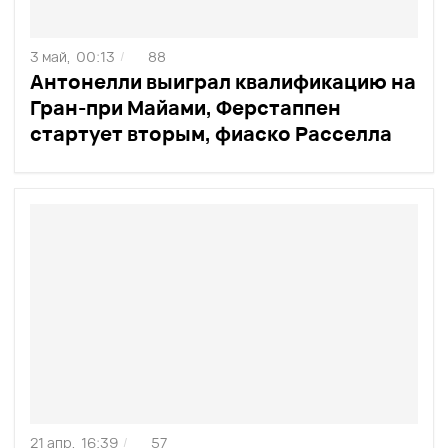
3 май,
00:13
88
/
Антонелли выиграл квалификацию на
Гран-при Майами, Ферстаппен
стартует вторым, фиаско Расселла
21 апр,
16:39
57
/