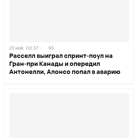
23 май,
00:37
93
/
Расселл выиграл спринт-поул на
Гран-при Канады и опередил
Антонелли, Алонсо попал в аварию