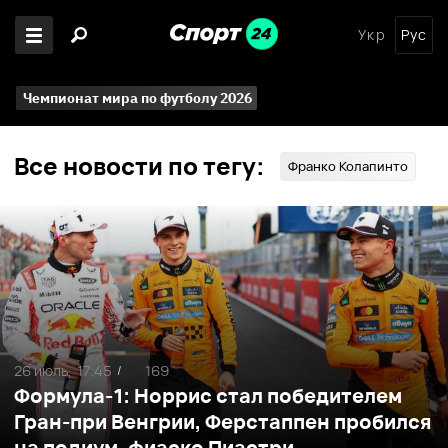
Укр
Рус
Чемпионат мира по футболу 2026
Все новости по тегу:
Франко Колапинто
26 июль,
17:45
169
/
Формула-1: Норрис стал победителем
Гран-при Венгрии, Ферстаппен пробился
на подиум, фиаско Пиастри