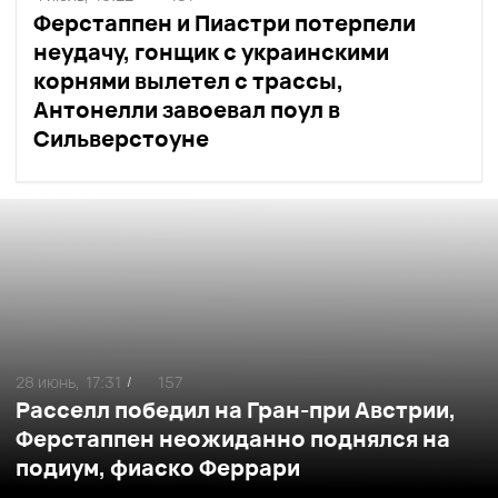
Ферстаппен и Пиастри потерпели
неудачу, гонщик с украинскими
корнями вылетел с трассы,
Антонелли завоевал поул в
Сильверстоуне
28 июнь,
17:31
157
/
Расселл победил на Гран-при Австрии,
Ферстаппен неожиданно поднялся на
подиум, фиаско Феррари