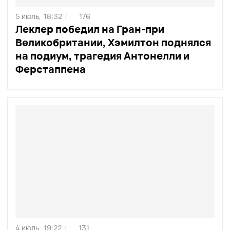
5 июль,
18:32
176
/
Леклер победил на Гран-при
Великобритании, Хэмилтон поднялся
на подиум, трагедия Антонелли и
Ферстаппена
4 июль,
19:22
131
/