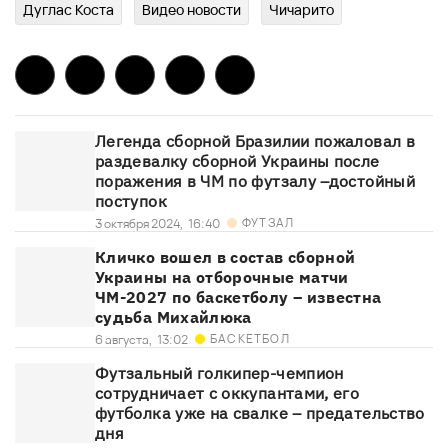
Дуглас Коста
Видео новости
Чичарито
Легенда сборной Бразилии пожаловал в
раздевалку сборной Украины после
поражения в ЧМ по футзалу –достойный
поступок
ФУТЗАЛ
3 октября 2024,
16:40
Кличко вошел в состав сборной
Украины на отборочные матчи
ЧМ-2027 по баскетболу – известна
судьба Михайлюка
БАСКЕТБОЛ
6 августа,
13:02
Футзальный голкипер-чемпион
сотрудничает с оккупантами, его
футболка уже на свалке – предательство
дня