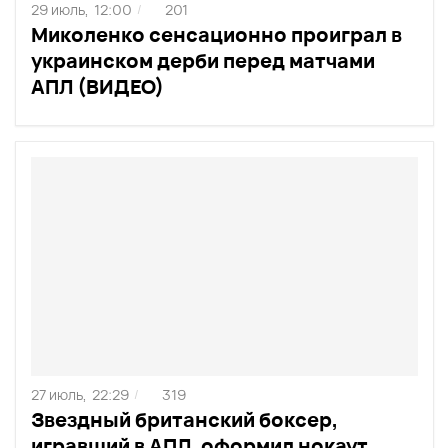
29 июль,
12:00
201
/
Миколенко сенсационно проиграл в
украинском дерби перед матчами
АПЛ (ВИДЕО)
27 июль,
22:29
319
/
Звездный британский боксер,
игравший в АПЛ, оформил нокаут