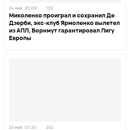
24 май,
20:09
135
/
Миколенко проиграл и сохранил Де
Дзерби, экс-клуб Ярмоленко вылетел
из АПЛ, Борнмут гарантировал Лигу
Европы
23 май,
07:30
252
/