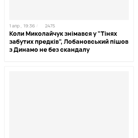
1 апр ,
19:36
2475
/
Коли Миколайчук знімався у "Тінях
забутих предків", Лобановський пішов
з Динамо не без скандалу