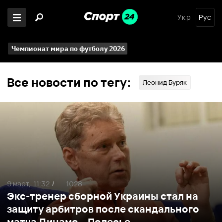
Укр
Рус
Чемпионат мира по футболу 2026
Все новости по тегу:
Леонид Буряк
9 март,
11:32
1028
/
Экс-тренер сборной Украины стал на
защиту арбитров после скандального
матча Динамо – Полесье