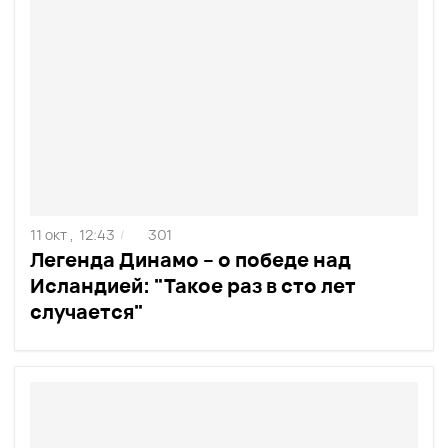
11 окт ,
12:43
301
/
Легенда Динамо – о победе над
Исландией: "Такое раз в сто лет
случается"