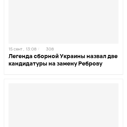
15 сент ,
13:08
308
/
Легенда сборной Украины назвал две
кандидатуры на замену Реброву