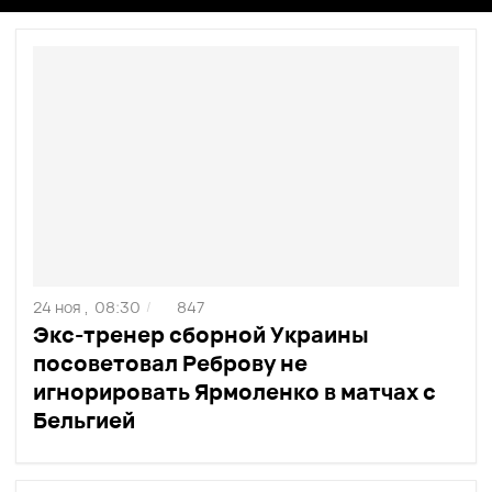
24 ноя ,
08:30
847
/
Экс-тренер сборной Украины
посоветовал Реброву не
игнорировать Ярмоленко в матчах с
Бельгией