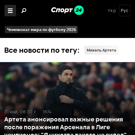
Укр
Рус
Чемпионат мира по футболу 2026
Все новости по тегу:
Микель Артета
31 май,
08:30
1874
/
Артета анонсировал важные решения
после поражения Арсенала в Лиге
чемпионов: "Я никогда такого не видел"