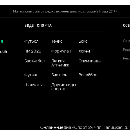
Материалы сайта предназначены для лиц старше 21 года (21+)
ВИДЫ СПОРТА
СС
Футбол
Тенис
Бокс
О н
ЕЛ
Ред
ЧМ 2026
Формула 1
Хокей
4.ua
Рек
Баскетбол
Легкая
Олимпиада
Атлетика
Футзал
Биатлон
Волейбол
Шахматы
Другие виды
спорта
Онлайн-медиа «Спорт 24» пл. Галицкая, д. 1