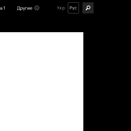
а 1
Другие
Укр
Рус