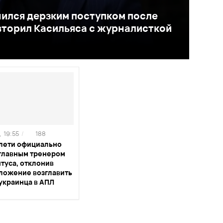
ился дерзким поступком после
вторил Касильяса с журналисткой
,
19:55
/
188
лети официально
 главным тренером
туса, отклонив
ложение возглавить
украинца в АПЛ