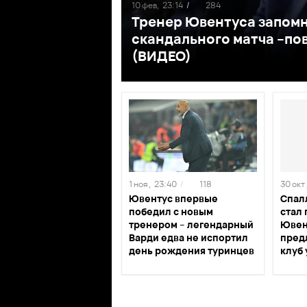
10 фев,
23:14
/
284
Тренер Ювентуса запомн
скандального матча –по
(ВИДЕО)
1 ноя ,
23:40
/
118
30 окт 
Ювентус впервые
Спал
победил с новым
стал
тренером – легендарный
Ювен
Варди едва не испортил
пред
день рождения туринцев
клуб 