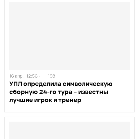
16 апр ,
12:56
198
/
УПЛ определила символическую
сборную 24-го тура – известны
лучшие игрок и тренер