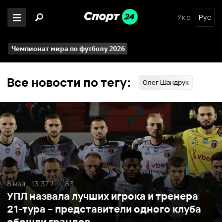
Укр
Рус
Чемпионат мира по футболу 2026
Все новости по тегу:
Олег Шандрук
8 май ,
13:37
83
/
УПЛ назвала лучших игрока и тренера
21-тура – представители одного клуба
обошли грандов