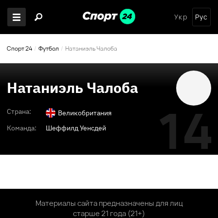
Укр
Рус
Спорт 24
Футбол
Натаниэль Чалоба
Натаниэль Чалоба
14
Страна:
Великобритания
Команда:
Шеффилд Уенсдей
Материалы сайта предназначены для лиц
старше 21 года (21+)