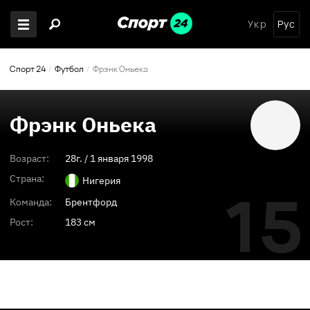
Укр
Рус
Спорт 24
Футбол
Фрэнк Оньека
Фрэнк Оньека
Возраст:
28
г. /
1 января 1998
Страна:
Нигерия
15
Команда:
Брентфорд
Рост:
183 см