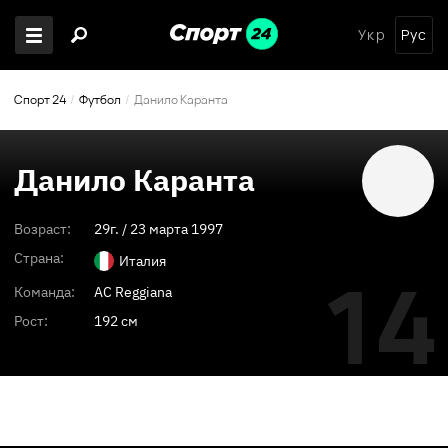
Укр
Рус
Спорт 24
Футбол
Данило Каранта
Данило Каранта
Возраст:
29
г. /
23 марта 1997
Страна:
Италия
14
Команда:
AC Reggiana
Рост:
192 см