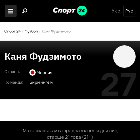
Укр
Рус
Спорт 24
Футбол
Каня Фудзимото
Каня Фудзимото
27
Страна:
Япония
Команда:
Бирмингем
Материалы сайта предназначены для лиц
старше 21 года (21+)