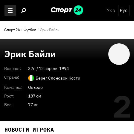
Укр
Рус
Спорт 24
Футбол
Эрик Байли
Эрик Байли
Возраст:
32
г. /
12 апреля 1994
Страна:
Берег Слоновой Кости
Команда:
Овьедо
2
Рост:
187 см
Вес:
77 кг
НОВОСТИ ИГРОКА