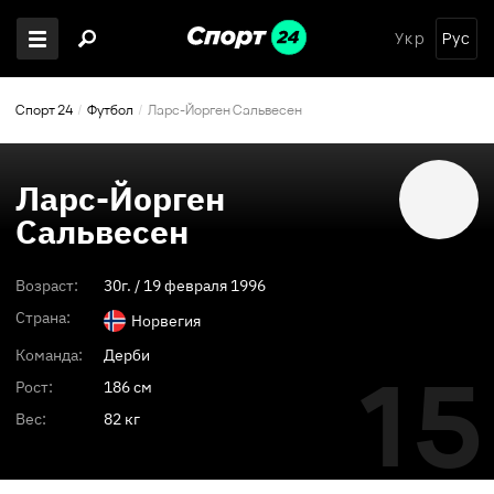
Укр
Рус
Спорт 24
Футбол
Ларс-Йорген Сальвесен
Ларс-Йорген
Сальвесен
Возраст:
30
г. /
19 февраля 1996
Страна:
Норвегия
Команда:
Дерби
15
Рост:
186 см
Вес:
82 кг