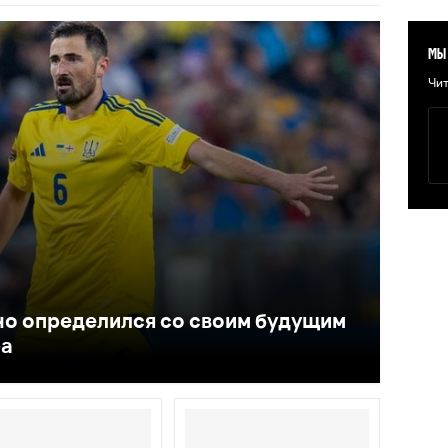
МЫ
Чит
о определился со своим будущим
ра