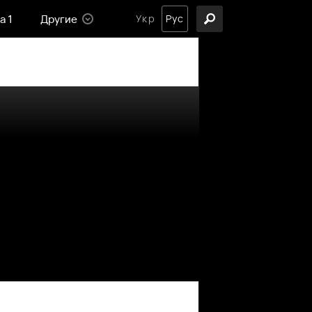
а 1
Другие
Укр
Рус