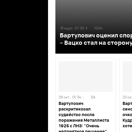
16 март,
07:30
/
1004
Бартулович оценил спо
– Вацко стал на сторон
26 окт ,
01:34
/
59
20 окт
Бартулович
Бар
раскритиковал
сен
судейство после
очко
поражения Металлиста
Кудр
1925 с ЛНЗ: "Очень
хоте
неприятное решение"