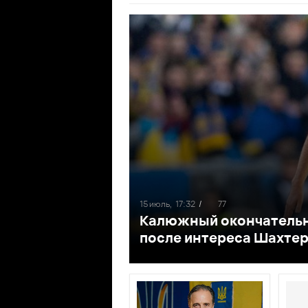
15 июль,
17:32
/
77
Калюжный окончательн
после интереса Шахте