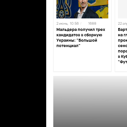
2 июнь,
10:56
/
1688
22 ап
Мальдера получил трех
Бар
кандидатов в сборную
на г
Украины: "Большой
про
потенциал"
сен
пор
в Ку
"Фу