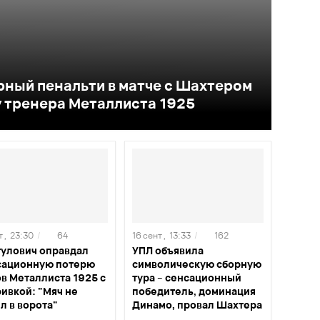
рный пенальти в матче с Шахтером
у тренера Металлиста 1925
 ,
23:30
/
64
16 сент ,
13:33
/
162
тулович оправдал
УПЛ объявила
сационную потерю
символическую сборную
в Металлиста 1925 с
тура – сенсационный
ивкой: "Мяч не
победитель, доминация
л в ворота"
Динамо, провал Шахтера