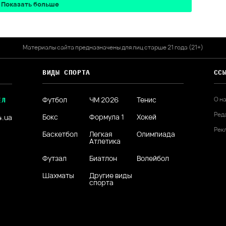
Показать больше
Материалы сайта предназначены для лиц старше 21 года (21+)
ВИДЫ СПОРТА
СС
Футбол
ЧМ 2026
Тенис
О н
ЕЛ
Ред
Бокс
Формула 1
Хокей
4.ua
Рек
Баскетбол
Легкая
Олимпиада
Атлетика
Футзал
Биатлон
Волейбол
Шахматы
Другие виды
спорта