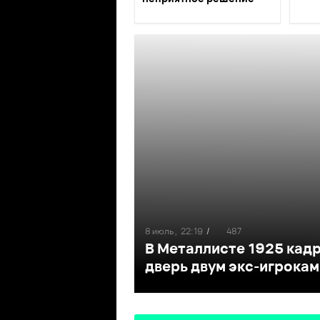
8 июль ,
22:19
/
487
В Металлисте 1925 кадр
дверь двум экс-игрока