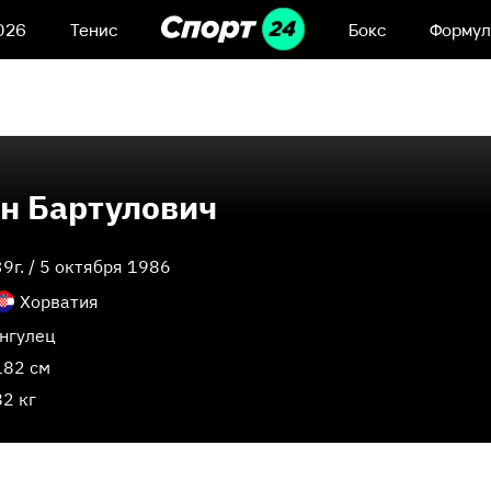
026
Тенис
Бокс
Формул
н Бартулович
39
г. /
5 октября 1986
Хорватия
Інгулец
182 см
82 кг