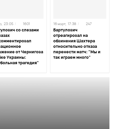
р,
23:05
/
1601
16 март,
17:38
/
247
тулович со слезами
Бартулович
лазах
отреагировал на
комментировал
обвинения Шахтера
сационное
относительно отказа
ажение от Чернигова
перенести матч: "Мы и
бке Украины:
так играем много"
тбольная трагедия"