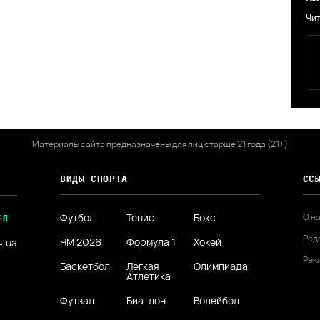
Чит
Материалы сайта предназначены для лиц старше 21 года (21+)
ВИДЫ СПОРТА
СС
Футбол
Тенис
Бокс
О н
ЕЛ
Ред
ЧМ 2026
Формула 1
Хокей
4.ua
Рек
Баскетбол
Легкая
Олимпиада
Атлетика
Футзал
Биатлон
Волейбол