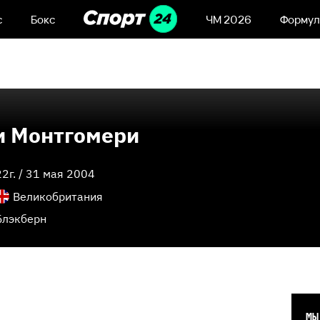
с
Бокс
ЧМ 2026
Формул
и Монтгомери
22
г. /
31 мая 2004
Великобритания
Блэкберн
МЫ