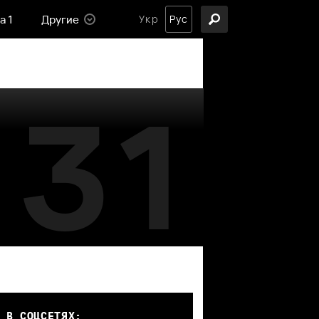
а 1
Другие
Укр
Рус
31
 В СОЦСЕТЯХ: