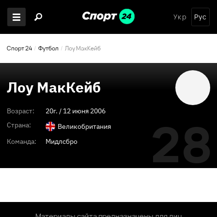
Укр
Рус
Спорт 24
Футбол
Лоу МакКейб
Лоу МакКейб
Возраст:
20
г. /
12 июня 2006
28
Страна:
Великобритания
Команда:
Мидлсбро
Материалы сайта предназначены для лиц