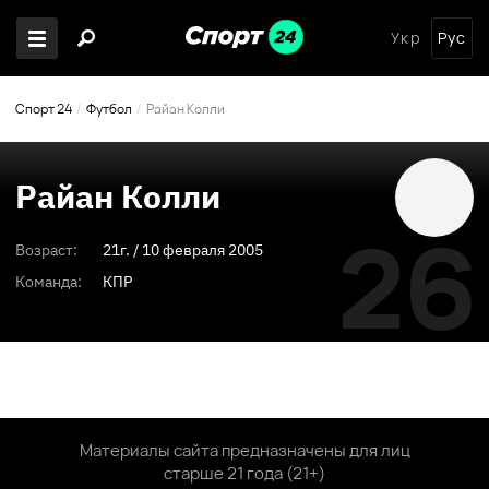
Укр
Рус
Спорт 24
Футбол
Райан Колли
Райан Колли
26
Возраст:
21
г. /
10 февраля 2005
Команда:
КПР
Материалы сайта предназначены для лиц
старше 21 года (21+)