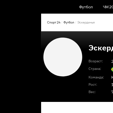
Футбол
ЧМ 2
Спорт 24
Футбол
Эскердинья
Эскер
Возраст:
Страна:
Команда:
Рост:
Вес: