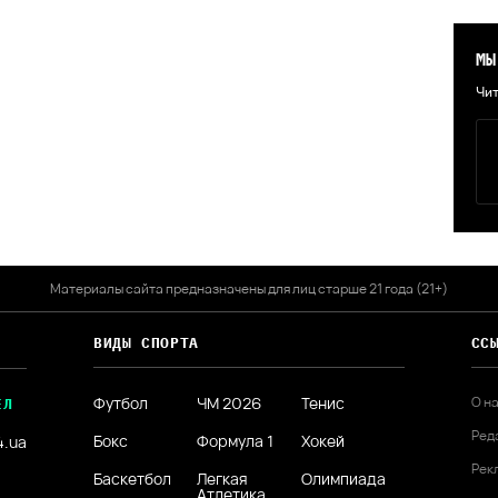
МЫ
Чит
Материалы сайта предназначены для лиц старше 21 года (21+)
ВИДЫ СПОРТА
СС
Футбол
ЧМ 2026
Тенис
О н
ЕЛ
Ред
Бокс
Формула 1
Хокей
4.ua
Рек
Баскетбол
Легкая
Олимпиада
Атлетика