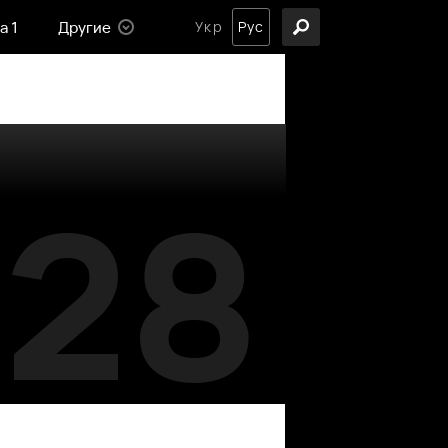
а 1
Другие
Укр
Рус
28