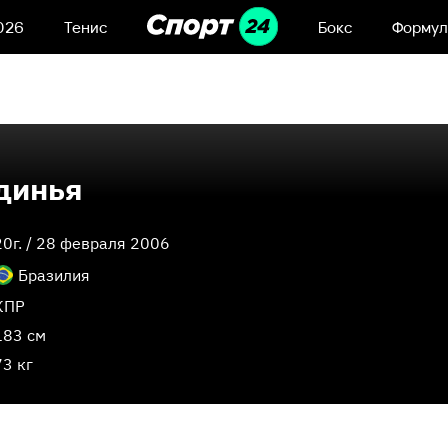
026
Тенис
Бокс
Формул
динья
20
г. /
28 февраля 2006
Бразилия
КПР
183 см
73 кг