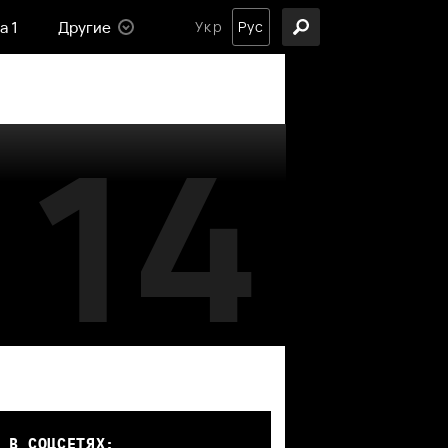
а 1
Другие
Укр
Рус
14
 В СОЦСЕТЯХ: