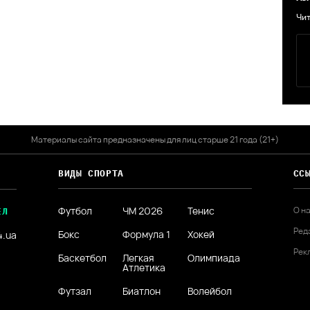
Чит
Материалы сайта предназначены для лиц старше 21 года (21+)
ВИДЫ СПОРТА
СС
Футбол
ЧМ 2026
Тенис
О н
ЕЛ
Ред
Бокс
Формула 1
Хокей
4.ua
Рек
Баскетбол
Легкая
Олимпиада
Атлетика
Футзал
Биатлон
Волейбол