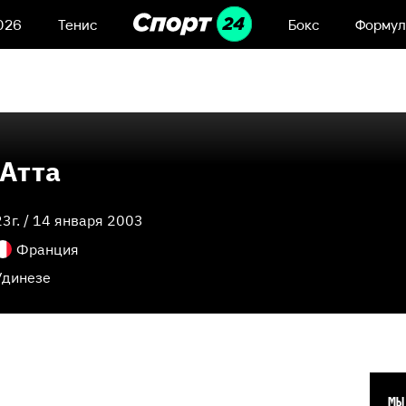
026
Тенис
Бокс
Формул
 Атта
23
г. /
14 января 2003
Франция
Удинезе
МЫ