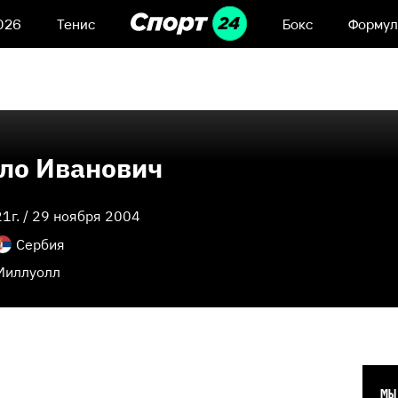
026
Тенис
Бокс
Формул
ло Иванович
21
г. /
29 ноября 2004
Сербия
Миллуолл
МЫ