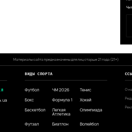
Чит
Материалы сайта предназначены для лиц старше 21 года (21+)
ВИДЫ СПОРТА
СС
Футбол
ЧМ 2026
Тенис
О н
ЕЛ
Ред
Бокс
Формула 1
Хокей
4.ua
Рек
Баскетбол
Легкая
Олимпиада
Атлетика
Футзал
Биатлон
Волейбол