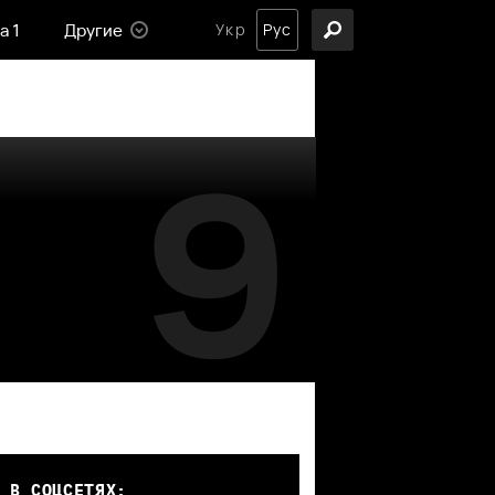
а 1
Другие
Укр
Рус
9
 В СОЦСЕТЯХ: