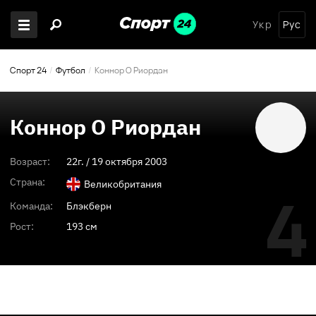
Укр
Рус
Спорт 24
Футбол
Коннор О Риордан
Коннор О Риордан
Возраст:
22
г. /
19 октября 2003
Страна:
Великобритания
4
Команда:
Блэкберн
Рост:
193 см