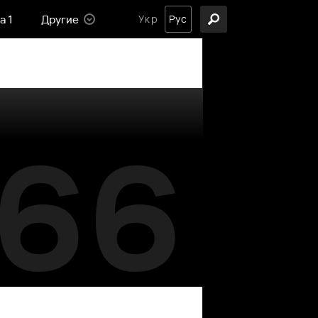
а 1
Другие
Укр
Рус
66