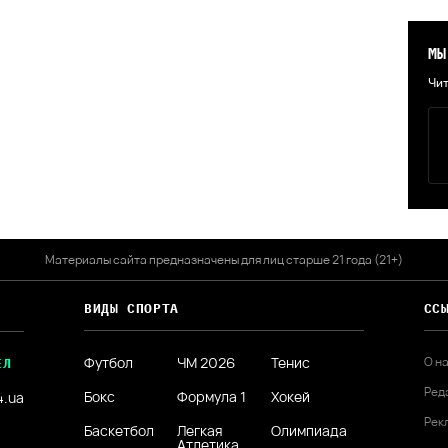
МЫ
Чит
Материалы сайта предназначены для лиц старше 21 года (21+)
ВИДЫ СПОРТА
СС
Футбол
ЧМ 2026
Тенис
О н
ЕЛ
Ред
Бокс
Формула 1
Хокей
4.ua
Рек
Баскетбол
Легкая
Олимпиада
Атлетика