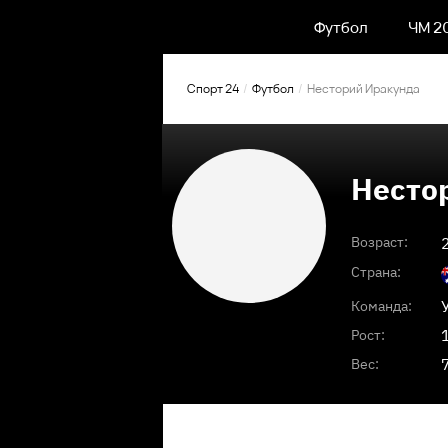
Футбол
ЧМ 2
Спорт 24
Футбол
Несторий Иракунда
Несто
Возраст:
Страна:
Команда:
Рост:
Вес: