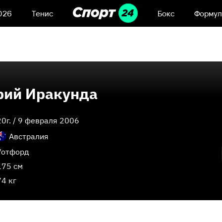
026
Тенис
Бокс
Формул
рий Иракунда
20
г. /
9 февраля 2006
Австралия
Уотфорд
175 см
74 кг