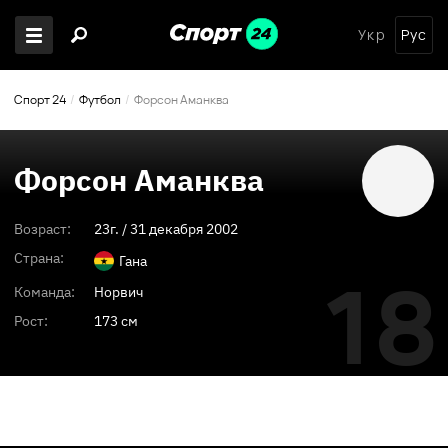
Укр
Рус
Спорт 24
Футбол
Форсон Аманква
Форсон Аманква
Возраст:
23
г. /
31 декабря 2002
Страна:
Гана
18
Команда:
Норвич
Рост:
173 см