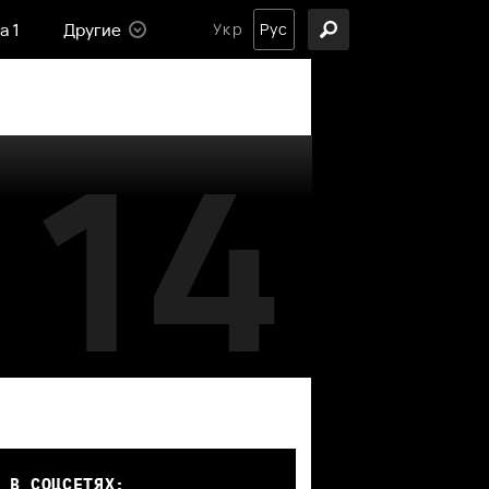
а 1
Другие
Укр
Рус
14
 В СОЦСЕТЯХ: