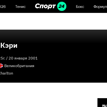
026
Тенис
Бокс
Формул
 Кэри
25
г. /
20 января 2001
Великобритания
Charlton
МЫ