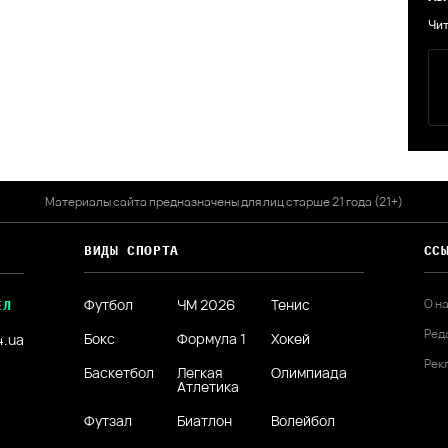
Чит
Материалы сайта предназначены для лиц старше 21 года (21+)
ВИДЫ СПОРТА
СС
Футбол
ЧМ 2026
Тенис
О н
ЕЛ
Ред
Бокс
Формула 1
Хокей
4.ua
Рек
Баскетбол
Легкая
Олимпиада
Атлетика
Футзал
Биатлон
Волейбол