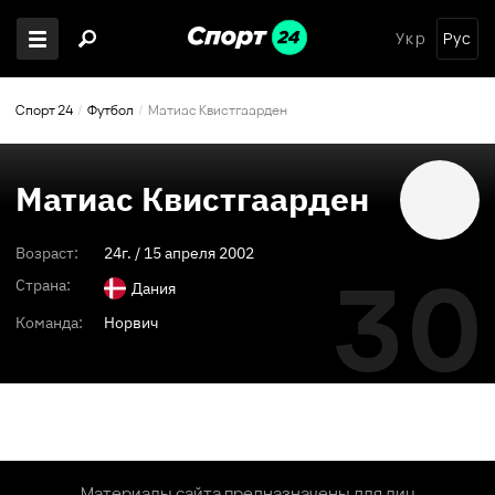
Укр
Рус
Спорт 24
Футбол
Матиас Квистгаарден
Матиас Квистгаарден
Возраст:
24
г. /
15 апреля 2002
30
Страна:
Дания
Команда:
Норвич
Материалы сайта предназначены для лиц