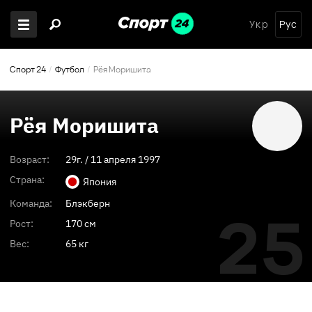
Укр
Рус
Спорт 24
Футбол
Рёя Моришита
Рёя Моришита
Возраст:
29
г. /
11 апреля 1997
Страна:
Япония
Команда:
Блэкберн
25
Рост:
170 см
Вес:
65 кг